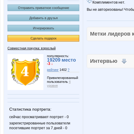
Комплиментов нет.
Отправить приватное сообщение
Вы не авторизованы! Чтоб
Добавить в друзья
Игнорировать
Метки лидеров
Сделать подарок
Совместная покупка: взрослый
популярность:
19209 место
Интервью
-3 ↓
рейтинг
1402
?
Привилегированный
пользователь
4
уровня
Статистика портрета:
сейчас просматривают портрет - 0
зарегистрированные пользователи
посетившие портрет за 7 дней - 0